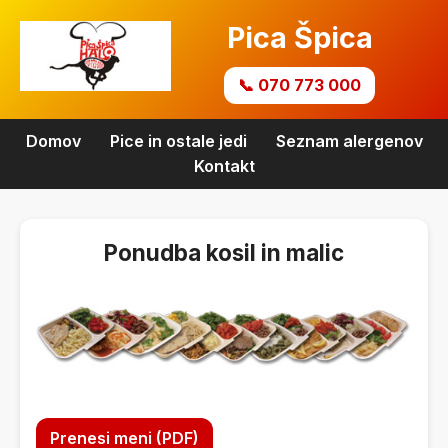
Pica Špica
📞 070 773 000
Domov
Pice in ostale jedi
Seznam alergenov
Kontakt
Ponudba kosil in malic
Prenesi meni (PDF)