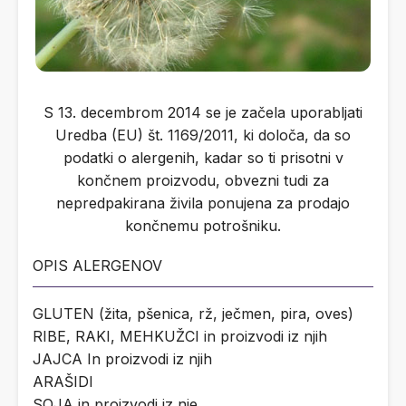
S 13. decembrom 2014 se je začela uporabljati
Uredba (EU) št. 1169/2011, ki določa, da so
podatki o alergenih, kadar so ti prisotni v
končnem proizvodu, obvezni tudi za
nepredpakirana živila ponujena za prodajo
končnemu potrošniku.
OPIS ALERGENOV
GLUTEN (žita, pšenica, rž, ječmen, pira, oves)
RIBE, RAKI, MEHKUŽCI in proizvodi iz njih
JAJCA In proizvodi iz njih
ARAŠIDI
SOJA in proizvodi iz nje