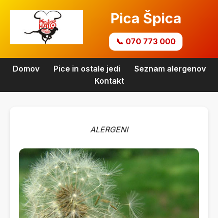
Pica Špica
📞 070 773 000
Domov
Pice in ostale jedi
Seznam alergenov
Kontakt
ALERGENI